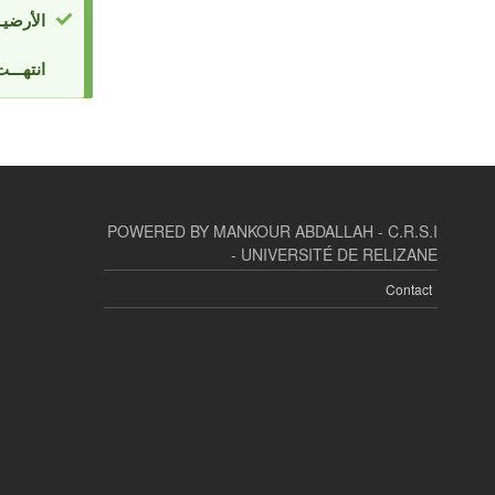
الأرضيــ
atus
انتهـــ
sage
POWERED BY MANKOUR ABDALLAH - C.R.S.I
- UNIVERSITÉ DE RELIZANE
Contact