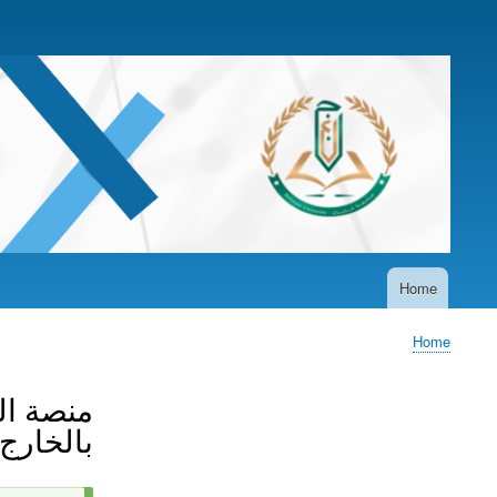
User
account
menu
Home
Main
navigation
Home
Breadcrumb
منصة ال
بالخارج ل