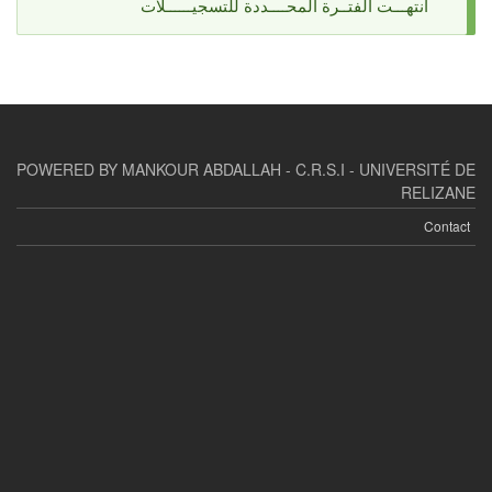
انتهـــت الفتــرة المحــــددة للتسجيــــــلات
message
POWERED BY MANKOUR ABDALLAH - C.R.S.I - UNIVERSITÉ DE
RELIZANE
Contact